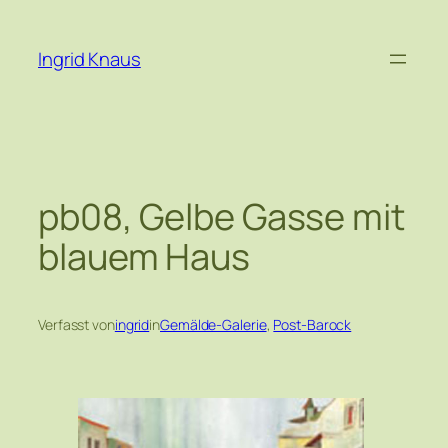
Zum
Inhalt
Ingrid Knaus
springen
pb08, Gelbe Gasse mit
blauem Haus
Verfasst von
ingrid
in
Gemälde-Galerie
, 
Post-Barock