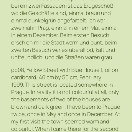
bei ein zwei Fassaden ist das Erdgeschoß,
wo die Geschäfte sind, einmal braun und
einmal dunkelgrün angefärbelt. Ich war
zweimal in Prag, einmal in einem Mai, einmal
in einem Dezember. Beim ersten Besuch
erschien mir die Stadt warm und bunt, beim
zweiten Besuch war es überall öd, kalt und
unfreundlich, und die Straßen waren grau.
pb08, Yellow Street with Blue House 1, oil on
cardboard, 40 cm by 50 cm, February
1999. This street is located somewhere in
Prague. In reality it is not colourful at all, only
the basements of two of the houses are
brown and dark green. I have been to Prague
twice, once in May and once in December. At
my first visit the town seemed warm and
colourful. When I came there for the second