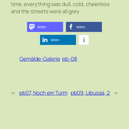
time, everything was dull, cold, cheerless
and the streets were all grey
teilen
teilen
teilen
Gemälde-Galerie
pb-08
←
pb07, Noch ein Turm
pb09, Libussa, 2
→