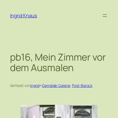
Zum
Inhalt
Ingrid Knaus
springen
pb16, Mein Zimmer vor
dem Ausmalen
Verfasst von
ingrid
in
Gemälde-Galerie
, 
Post-Barock