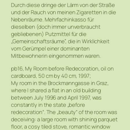
Durch diese dringe der Lärm von der Straße
und der Rauch von meinen Zigaretten in die
Nebenräume. Mehrfachinkasso für
dieselben (doch immer unverbraucht
gebliebenen) Putzmittel für die
„Gemeinschaftsräume”, die in Wirklichkeit
vom Gerümpel einer dominanten
Mitbewohnerin eingenommen waren.
pb16, My Room before Redecoration, oil on
cardboard, 50 cm by 40 cm, 1997;
My room in the Brockmanngasse in Graz,
where I shared a flat in an old building
between July 1996 and April 1997, was
constantly in the state „before
redecoration“. The „beauty“ of the room was
deceiving: a large room with shining parquet
floor, a cosy tiled stove, romantic window