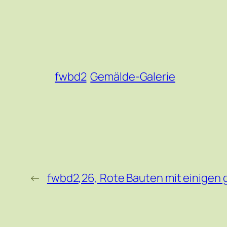
fwbd2
Gemälde-Galerie
←
fwbd2,26, Rote Bauten mit einigen