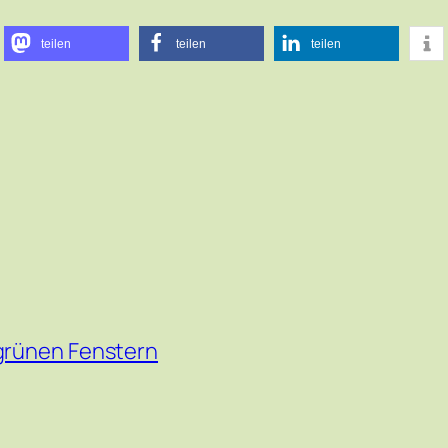
teilen
teilen
teilen
 grünen Fenstern