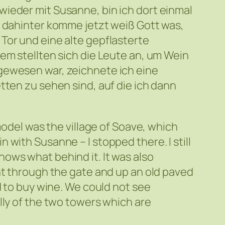
ieder mit Susanne, bin ich dort einmal
, dahinter komme jetzt weiß Gott was,
Tor und eine alte gepflasterte
em stellten sich die Leute an, um Wein
gewesen war, zeichnete ich eine
tten zu sehen sind, auf die ich dann
model was the village of Soave, which
with Susanne – I stopped there. I still
ows what behind it. It was also
nt through the gate and up an old paved
d to buy wine. We could not see
lly of the two towers which are