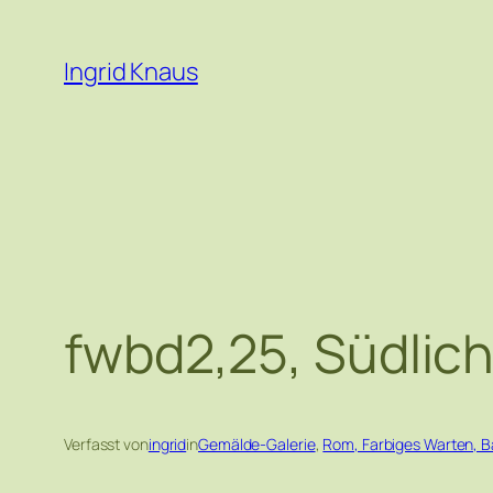
Zum
Inhalt
Ingrid Knaus
springen
fwbd2,25, Südlich
Verfasst von
ingrid
in
Gemälde-Galerie
, 
Rom, Farbiges Warten, B