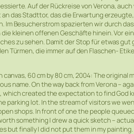
ssierte. Auf der Rückreise von Verona, auch w
t an das Stadttor, das die Erwartung erzeugte
n. Im Besucherstrom spazierten wir durch das 
die kleinen offenen Geschäfte hinein. Vor ein
ches zu sehen. Damit der Stop für etwas gut 
den Türmen, die immer auf den Flaschen- Etike
on canvas, 60 cm by 80 cm, 2004: The original 
ous name. On the way back from Verona – again 
 which created the expectation to find God kn
 parking lot. In the stream of visitors we we
l open shops. In front of one the people queue
worth something I drew a quick sketch – actua
s but finally I did not put them in my painting.