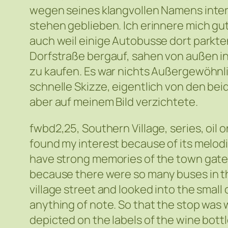
wegen seines klangvollen Namens intere
stehen geblieben. Ich erinnere mich gu
auch weil einige Autobusse dort parkte
Dorfstraße bergauf, sahen von außen in 
zu kaufen. Es war nichts Außergewöhnli
schnelle Skizze, eigentlich von den bei
aber auf meinem Bild verzichtete.
fwbd2,25, Southern Village, series, oil 
found my interest because of its melodi
have strong memories of the town gate,
because there were so many buses in the
village street and looked into the smal
anything of note. So that the stop was 
depicted on the labels of the wine bottle