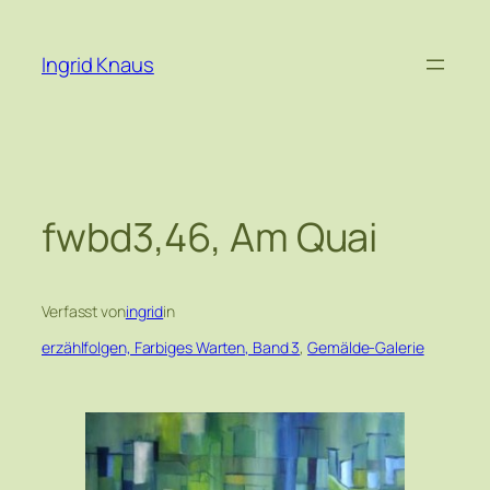
Zum
Inhalt
Ingrid Knaus
springen
fwbd3,46, Am Quai
Verfasst von
ingrid
in
erzählfolgen, Farbiges Warten, Band 3
, 
Gemälde-Galerie