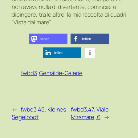
non aveva nulla di divertente, cominciai a
dipingere, tra le altre, la mia raccolta di quadri
“Vista dal mare”.
teilen
teilen
teilen
fwbd3
Gemälde-Galerie
←
fwbd3,45, Kleines
fwbd3,47, Viale
Segelboot
Miramare, 6
→