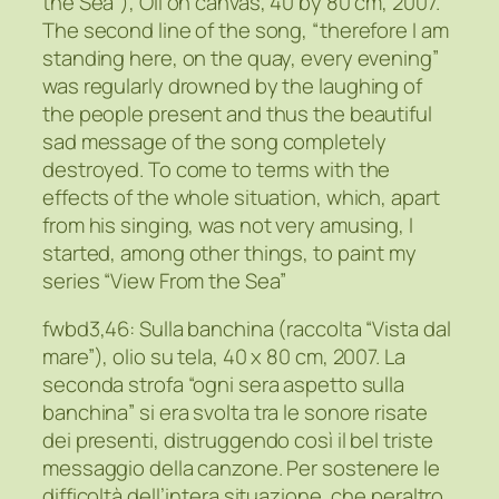
the Sea”), Oil on canvas, 40 by 80 cm, 2007.
The second line of the song, “therefore I am
standing here, on the quay, every evening”
was regularly drowned by the laughing of
the people present and thus the beautiful
sad message of the song completely
destroyed. To come to terms with the
effects of the whole situation, which, apart
from his singing, was not very amusing, I
started, among other things, to paint my
series “View From the Sea”
fwbd3,46: Sulla banchina (raccolta “Vista dal
mare”), olio su tela, 40 x 80 cm, 2007. La
seconda strofa “ogni sera aspetto sulla
banchina” si era
svolta
tra le sonore risate
dei presenti, distruggendo così il bel triste
messaggio della canzone. Per sostenere le
difficoltà dell’intera situazione, che peraltro