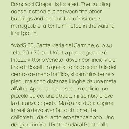
Brancacci Chapel, is located. The building
doesn´t stand out between the other
buildings and the number of visitors is
manageable, after 10 minutes in the waiting
line I got in.
fwbd5,58, Santa Maria del Carmine, olio su
tela, 50 x 70 cm. Un’altra piazza grande è
Piazza Vittorio Veneto, dove ricomincia Viale
Fratelli Roselli. In quella zona occidentale del
centro c’è meno traffico, si cammina bene a
piedi, ma sono distanze lunghe da una meta
all’altra. Appena riconosco un edificio, un
piccolo parco, una strada, mi sembra breve
la distanza coperta. Ma è una stupidaggine,
in realtà devo aver fatto chilometri e
chilometri, da quanto ero stanca dopo. Uno
dei giorni in Via il Prato andai al Ponte alla