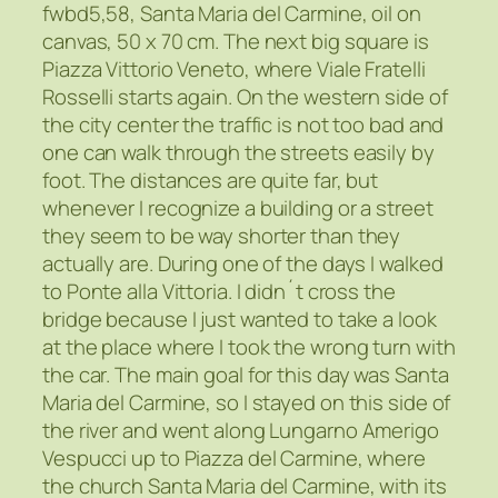
fwbd5,58, Santa Maria del Carmine, oil on
canvas, 50 x 70 cm. The next big square is
Piazza Vittorio Veneto, where Viale Fratelli
Rosselli starts again. On the western side of
the city center the traffic is not too bad and
one can walk through the streets easily by
foot. The distances are quite far, but
whenever I recognize a building or a street
they seem to be way shorter than they
actually are. During one of the days I walked
to Ponte alla Vittoria. I didn´t cross the
bridge because I just wanted to take a look
at the place where I took the wrong turn with
the car. The main goal for this day was Santa
Maria del Carmine, so I stayed on this side of
the river and went along Lungarno Amerigo
Vespucci up to Piazza del Carmine, where
the church Santa Maria del Carmine, with its