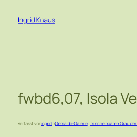
Zum
Inhalt
Ingrid Knaus
springen
fwbd6,07, Isola Ve
Verfasst von
ingrid
in
Gemälde-Galerie
, 
Im scheinbaren Grau der