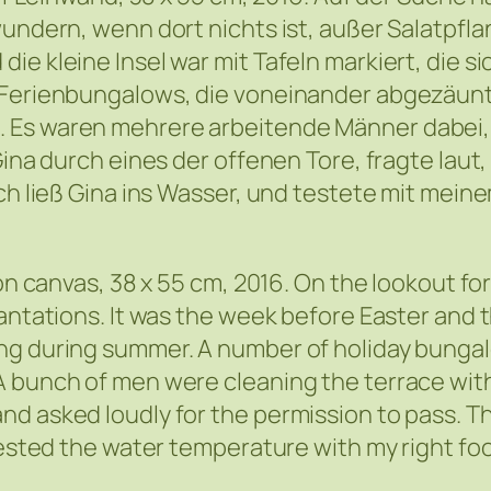
wundern, wenn dort nichts ist, außer Salatpf
ie kleine Insel war mit Tafeln markiert, die 
e Ferienbungalows, die voneinander abgezäun
. Es waren mehrere arbeitende Männer dabei,
Gina durch eines der offenen Tore, fragte lau
ch ließ Gina ins Wasser, und testete mit meine
 on canvas, 38 x 55 cm, 2016. On the lookout fo
lantations. It was the week before Easter and 
ing during summer. A number of holiday bunga
A bunch of men were cleaning the terrace with
nd asked loudly for the permission to pass. T
ested the water temperature with my right foot,