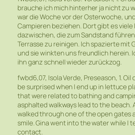
brauche ich mich hinterher ja nicht zu 
war die Woche vor der Osterwoche, und d
Campieren beziehen. Dort gibt es viel
dazwischen, die zum Sandstand führen
Terrasse zu reinigen. Ich spazierte mit 
und sie winkten uns freundlich herein. I
ihn ganz schnell wieder zurückzog.
fwbd6,07, Isola Verde, Preseason, 1. Oil
be surprised when I end up in lettuce p
that were related to bathing and camp
asphalted walkways lead to the beach. 
walked through one of the open gates a
smile. Gina went into the water while I t
contact.