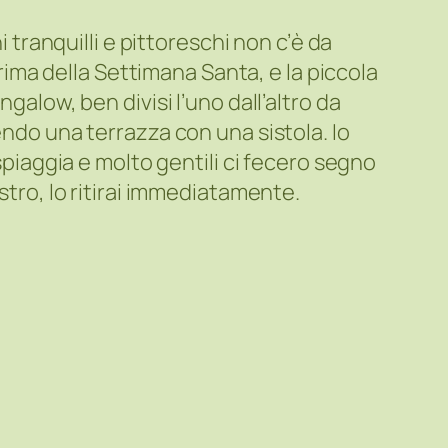
i tranquilli e pittoreschi non c’è da
prima della Settimana Santa, e la piccola
galow, ben divisi l’uno dall’altro da
endo una terrazza con una sistola. Io
spiaggia e molto gentili ci fecero segno
stro, lo ritirai immediatamente.