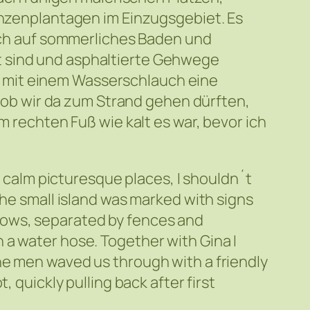
lanzenplantagen im Einzugsgebiet. Es
sich auf sommerliches Baden und
t sind und asphaltierte Gehwege
 mit einem Wasserschlauch eine
t, ob wir da zum Strand gehen dürften,
m rechten Fuß wie kalt es war, bevor ich
r calm picturesque places, I shouldn´t
the small island was marked with signs
lows, separated by fences and
 a water hose. Together with Gina I
he men waved us through with a friendly
 quickly pulling back after first