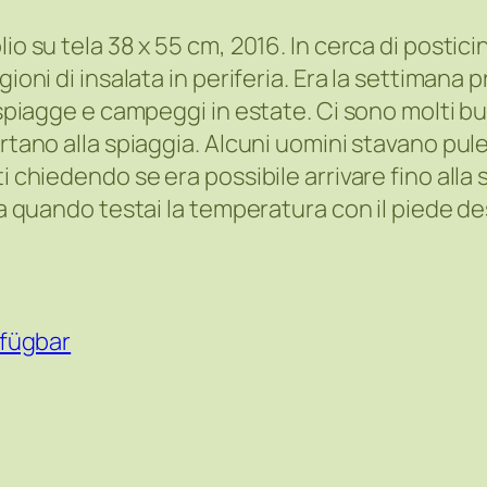
o su tela 38 x 55 cm, 2016. In cerca di posticin
ioni di insalata in periferia. Era la settimana 
 spiagge e campeggi in estate. Ci sono molti bun
ortano alla spiaggia. Alcuni uomini stavano pul
i chiedendo se era possibile arrivare fino alla 
ma quando testai la temperatura con il piede de
fügbar