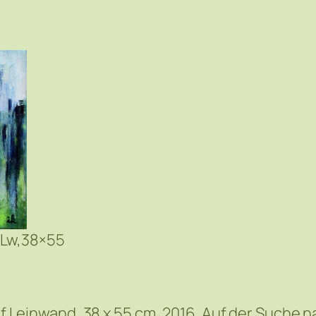
,Lw,38×55
 auf Leinwand, 38 x 55 cm, 2016. Auf der Suche