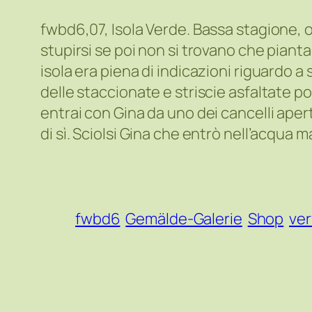
fwbd6,07, Isola Verde. Bassa stagione, oli
stupirsi se poi non si trovano che piantag
isola era piena di indicazioni riguardo a
delle staccionate e striscie asfaltate p
entrai con Gina da uno dei cancelli apert
di sì. Sciolsi Gina che entrò nell’acqua 
fwbd6
Gemälde-Galerie
Shop
ver