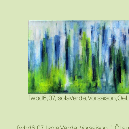
fwbd6,07,IsolaVerde,Vorsaison,Oel
fwbd6,07, Isola Verde. Vorsaison, 1. Öl