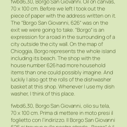
fwbd6,30, Borgo San Giovanni. Oil on canvas,
70 x 100 cm. Before we left I took out the
piece of paper with the address written on it.
The “Borgo San Giovanni, 626“ was on the
exit we were going to take. “Borgo“ is an
expression for a road in the surrounding of a
city outside the city wall. On the map of
Chioggia, Borgo represents the whole island
including its beach. The shop with the
house number 626 had more household
items than one could possibly imagine. And
luckily I also got the rolls of the dishwasher
basket at this shop. Whenever I use my dish
washer, I think of this place.
fwbd6,30, Borgo San Giovanni, olio su tela,
70 x 100 cm. Prima di mettere in moto presi il
foglietto con l’indirizzo. Il Borgo San Giovanni