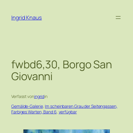
Zum
Inhalt
Ingrid Knaus
springen
fwbd6,30, Borgo San
Giovanni
Verfasst von
ingrid
in
Gemälde-Galerie
, 
Im scheinbaren Grau der Seitengassen,
Farbiges Warten, Band 6
, 
verfügbar