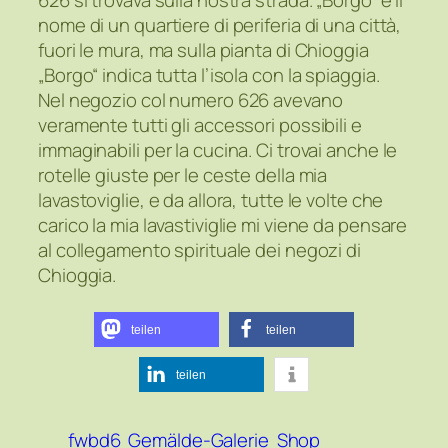
626 si trovava sulla nostra strada. „Borgo“ è il
nome di un quartiere di periferia di una città,
fuori le mura, ma sulla pianta di Chioggia
„Borgo“ indica tutta l’isola con la spiaggia.
Nel negozio col numero 626 avevano
veramente tutti gli accessori possibili e
immaginabili per la cucina. Ci trovai anche le
rotelle giuste per le ceste della mia
lavastoviglie, e da allora, tutte le volte che
carico la mia lavastiviglie mi viene da pensare
al collegamento spirituale dei negozi di
Chioggia.
teilen
teilen
teilen
fwbd6
Gemälde-Galerie
Shop