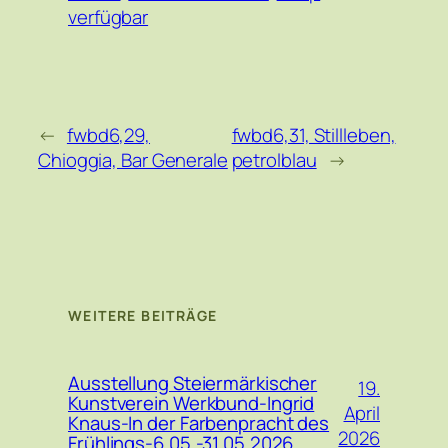
verfügbar
←
fwbd6,29,
fwbd6,31, Stillleben,
Chioggia, Bar Generale
petrolblau
→
WEITERE BEITRÄGE
Ausstellung Steiermärkischer
19.
Kunstverein Werkbund-Ingrid
April
Knaus-In der Farbenpracht des
2026
Frühlings-6.05.-31.05.2026