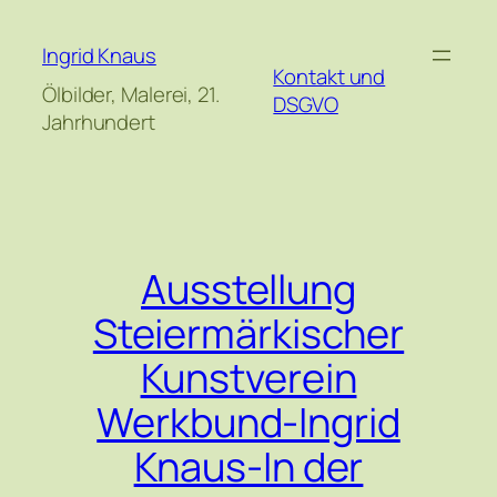
Zum
Inhalt
Ingrid Knaus
Kontakt und
springen
Ölbilder, Malerei, 21.
DSGVO
Jahrhundert
Ausstellung
Steiermärkischer
Kunstverein
Werkbund-Ingrid
Knaus-In der