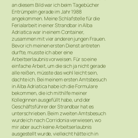
an diesem Bild war ich beim Tagebücher
Entrümpeln gerade im Jahr 1988
angekommen. Meine Schlafstelle für die
Ferialarbeit in einer Strandbar in Alba
Adriatica war in einem Container,
zusammen mit vier anderen jungen Frauen.
Bevor ich meinen ersten Dienst antreten
durfte, musste ich aber eine
Arbeitserlaubnis vorweisen. Für so eine
einfache Arbeit, um die sich ja nicht gerade
alle reißen, müsste das wohl leicht sein,
dachte ich. Bei meinem ersten Amtsbesuch
in Alba Adriatica habe ich die Formulare
bekommen, die ich mithilfe meiner
Kolleginnen ausgefüllt habe, und der
Geschäftsführer der Strandbar hat es
unterschrieben. Beim zweiten Amtsbesuch
wurde ich nach Corridonia verwiesen, wo
mir aber auch keine Arbeitserlaubnis
ausgestellt wurde, vielleicht hätte ich in