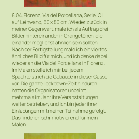
8,04, Florenz, Via del Porcellana, Serie, Öl
auf Leinwand, 60 x 80 cm. Wieder zurück in
meiner Gegenwart, male ich als Auftrag drei
Bilder hintereinander in Orangetönen, die
einander möglichst ähnlich sein sollten.
Nach der Fertigstellung male ich ein viertes
ähnliches Bild für mich, und ich denke dabei
wieder an die Via del Porcellana in Florenz.
Im Malen stelle ich mir bei jedem
Spachtelstrich die Gebäude in dieser Gasse
vor. Die ganze Lockdown-Zeit hindurch
hatten die Organisatoren unbeirrt
mehrmals im Jahr ihre Veranstaltungen
weiter betrieben, und ich bin jeder ihrer
Einladungen mit meiner Teilnahme gefolgt.
Das finde ich sehr motivierend für mein
Malen.