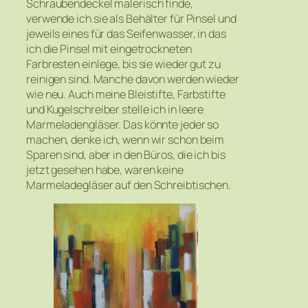
Schraubendeckel malerisch finde,
verwende ich sie als Behälter für Pinsel und
jeweils eines für das Seifenwasser, in das
ich die Pinsel mit eingetrockneten
Farbresten einlege, bis sie wieder gut zu
reinigen sind. Manche davon werden wieder
wie neu. Auch meine Bleistifte, Farbstifte
und Kugelschreiber stelle ich in leere
Marmeladengläser. Das könnte jeder so
machen, denke ich, wenn wir schon beim
Sparen sind, aber in den Büros, die ich bis
jetzt gesehen habe, waren keine
Marmeladegläser auf den Schreibtischen.