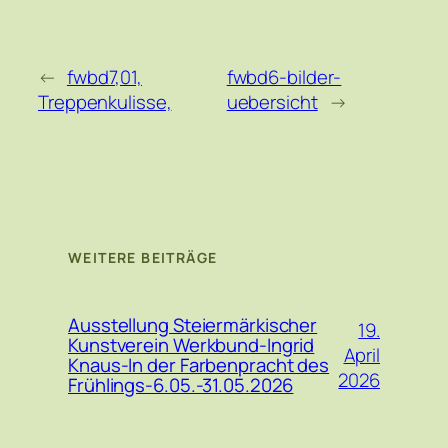
←
fwbd7,01,
fwbd6-bilder-
Treppenkulisse,
uebersicht
→
WEITERE BEITRÄGE
Ausstellung Steiermärkischer
19.
Kunstverein Werkbund-Ingrid
April
Knaus-In der Farbenpracht des
2026
Frühlings-6.05.-31.05.2026