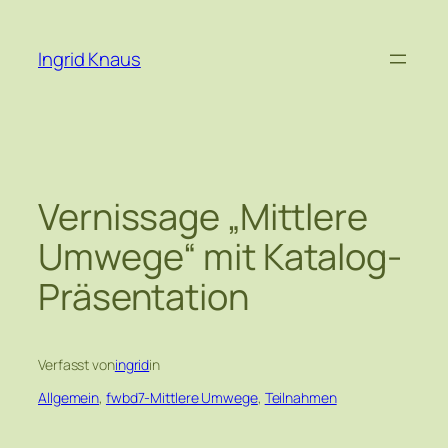
Zum
Inhalt
Ingrid Knaus
springen
Vernissage „Mittlere
Umwege“ mit Katalog-
Präsentation
Verfasst von
ingrid
in
Allgemein
, 
fwbd7-Mittlere Umwege
, 
Teilnahmen