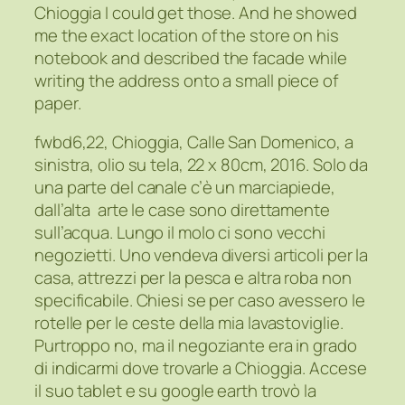
Chioggia I could get those. And he showed
me the exact location of the store on his
notebook and described the facade while
writing the address onto a small piece of
paper.
fwbd6,22, Chioggia, Calle San Domenico, a
sinistra, olio su tela, 22 x 80cm, 2016. Solo da
una parte del canale c’è un marciapiede,
dall’alta arte le case sono direttamente
sull’acqua. Lungo il molo ci sono vecchi
negozietti. Uno vendeva diversi articoli per la
casa, attrezzi per la pesca e altra roba non
specificabile. Chiesi se per caso avessero le
rotelle per le ceste della mia lavastoviglie.
Purtroppo no, ma il negoziante era in grado
di indicarmi dove trovarle a Chioggia. Accese
il suo tablet e su google earth trovò la