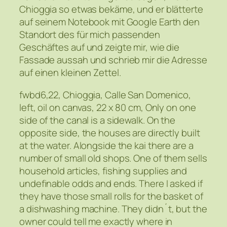
Chioggia so etwas bekäme, und er blätterte
auf seinem Notebook mit Google Earth den
Standort des für mich passenden
Geschäftes auf und zeigte mir, wie die
Fassade aussah und schrieb mir die Adresse
auf einen kleinen Zettel.
fwbd6,22, Chioggia, Calle San Domenico,
left, oil on canvas, 22 x 80 cm, Only on one
side of the canal is a sidewalk. On the
opposite side, the houses are directly built
at the water. Alongside the kai there are a
number of small old shops. One of them sells
household articles, fishing supplies and
undefinable odds and ends. There I asked if
they have those small rolls for the basket of
a dishwashing machine. They didn´t, but the
owner could tell me exactly where in