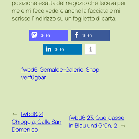
posizione esatta del negozio che faceva per
me e mi fece vedere anche la facciata e mi
scrisse l’indirizzo su un foglietto di carta.
teilen
teilen
teilen
fwbd6
Gemälde-Galerie
Shop
verfügbar
←
fwbd6,21,
fwbd6,23, Quergasse
Chioggia, Calle San
in Blau und Grün, 2
→
Domenico