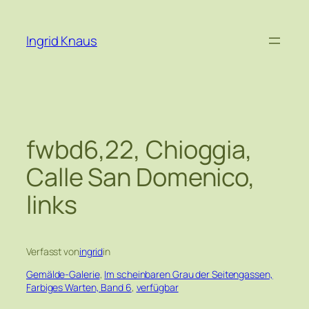
Zum
Inhalt
Ingrid Knaus
springen
fwbd6,22, Chioggia,
Calle San Domenico,
links
Verfasst von
ingrid
in
Gemälde-Galerie
, 
Im scheinbaren Grau der Seitengassen,
Farbiges Warten, Band 6
, 
verfügbar