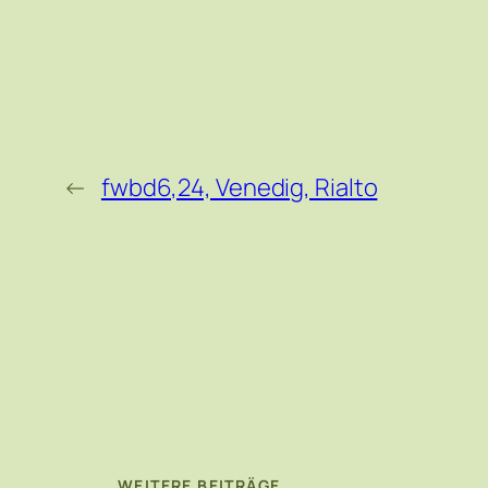
←
fwbd6,24, Venedig, Rialto
WEITERE BEITRÄGE