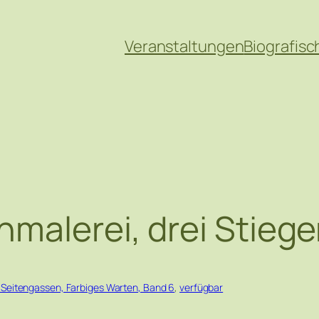
Veranstaltungen
Biografisc
malerei, drei Stieg
 Seitengassen, Farbiges Warten, Band 6
, 
verfügbar