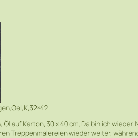
gen,Oel,K,32×42
 Öl auf Karton, 30 x 40 cm, Da bin ich wieder.
en Treppenmalereien wieder weiter, während