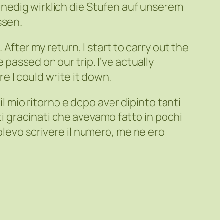
enedig wirklich die Stufen auf unserem
ssen.
After my return, I start to carry out the
passed on our trip. I’ve actually
 I could write it down.
il mio ritorno e dopo aver dipinto tanti
nti gradinati che avevamo fatto in pochi
olevo scrivere il numero, me ne ero