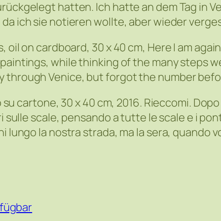
urückgelegt hatten. Ich hatte an dem Tag in V
da ich sie notieren wollte, aber wieder verge
 oil on cardboard, 30 x 40 cm, Here I am again. 
aintings, while thinking of the many steps we 
 through Venice, but forgot the number before
io su cartone, 30 x 40 cm, 2016. Rieccomi. Dopo 
i sulle scale, pensando a tutte le scale e i po
i lungo la nostra strada, ma la sera, quando v
fügbar