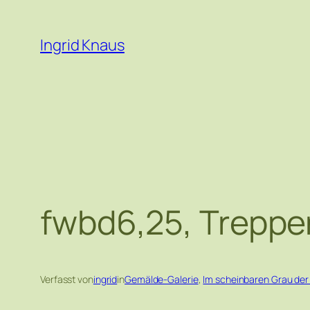
Zum
Inhalt
Ingrid Knaus
springen
fwbd6,25, Treppen
Verfasst von
ingrid
in
Gemälde-Galerie
, 
Im scheinbaren Grau der