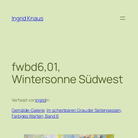
Zum
Inhalt
Ingrid Knaus
springen
fwbd6,01,
Wintersonne Südwest
Verfasst von
ingrid
in
Gemälde-Galerie
, 
Im scheinbaren Grau der Seitengassen,
Farbiges Warten, Band 6