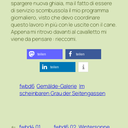
spargere nuova ghiaia, ma il fatto di essere
di servizio scombussola il mio programma
giornaliero, visto che devo coordinare
questo lavoro in più con le uscite con il cane.
Appena mi ritrovo davanti al cavalletto mi
viene da pensare : rieccomi.
teilen
teilen
teilen
fwbd6
Gemälde-Galerie
Im
scheinbaren Grau der Seitengassen
←
fwbd4,01,
fwbd6,02, Wintersonne