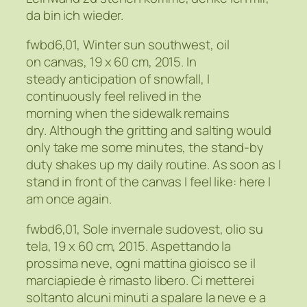
da bin ich wieder.
fwbd6,01, Winter sun southwest, oil
on canvas, 19 x 60 cm, 2015. In
steady anticipation of snowfall, I
continuously feel relived in the
morning when the sidewalk remains
dry. Although the gritting and salting would
only take me some minutes, the stand-by
duty shakes up my daily routine. As soon as I
stand in front of the canvas I feel like: here I
am once again.
fwbd6,01, Sole invernale sudovest, olio su
tela, 19 x 60 cm, 2015. Aspettando la
prossima neve, ogni mattina gioisco se il
marciapiede è rimasto libero. Ci metterei
soltanto alcuni minuti a spalare la neve e a