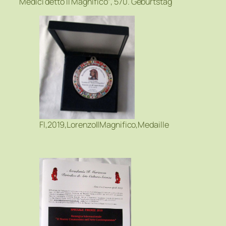
Medici detto Il Magnifico“, 570. Geburtstag
FI,2019,LorenzoIlMagnifico,Medaille