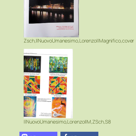
Zsch,IlNuovoUmanesimo,LorenzoIlMagnifico,cover
IlNuovoUmanesimo,LorenzoIlM,ZSch,S8