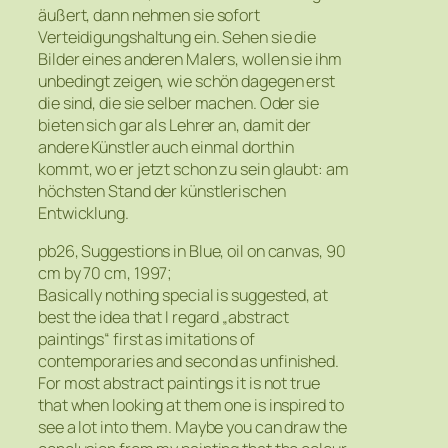
äußert, dann nehmen sie sofort
Verteidigungshaltung ein. Sehen sie die
Bilder eines anderen Malers, wollen sie ihm
unbedingt zeigen, wie schön dagegen erst
die sind, die sie selber machen. Oder sie
bieten sich gar als Lehrer an, damit der
andere Künstler auch einmal dorthin
kommt, wo er jetzt schon zu sein glaubt: am
höchsten Stand der künstlerischen
Entwicklung.
pb26, Suggestions in Blue, oil on canvas, 90
cm by 70 cm, 1997;
Basically nothing special is suggested, at
best the idea that I regard „abstract
paintings“ first as imitations of
contemporaries and second as unfinished.
For most abstract paintings it is not true
that when looking at them one is inspired to
see a lot into them. Maybe you can draw the