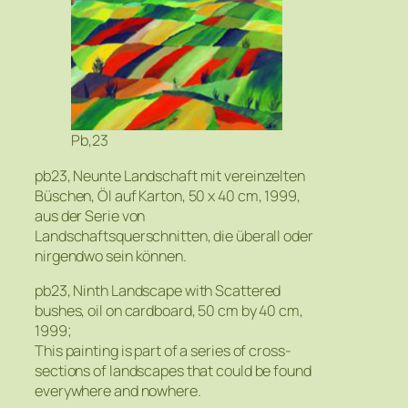
Pb,23
pb23, Neunte Landschaft mit vereinzelten
Büschen, Öl auf Karton, 50 x 40 cm, 1999,
aus der Serie von
Landschaftsquerschnitten, die überall oder
nirgendwo sein können.
pb23, Ninth Landscape with Scattered
bushes, oil on cardboard, 50 cm by 40 cm,
1999;
This painting is part of a series of cross-
sections of landscapes that could be found
everywhere and nowhere.