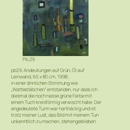
Pb,29
pb29, Andeutungen auf Grün, Öl auf
Leinwand, 60 x 80 cm, 1998;
in einer ähnlichen Stimmung wie
„Wattestäbchen” entstanden, nur dass ich
diesmal die noch nasse grüne Farbe mit
einem Tuch kreisförmig verwischt habe. Der
angedeutete Turm war hartnäckig und ist
trotz meiner Lust, das Bild mit meinem Tun
unkenntlich zu machen, stehengeblieben.