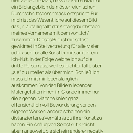
hier vielleicht dazu, dass die Farbe Blau für
ein Bild angeblich dem österreichischen
Durchschnittsgeschmack entspricht. Für
mich ist das Wesentliche auf diesem Bild
das „i”. Zufällig fällt der Anfangsbuchstabe
meines Vornamens mit dem von „Ich”
zusammen. Dieses Bild ist mir selbst
gewidmet in Stellvertretung für alle Maler
oder auch für alle Künstler mitsamt ihrem
Ich-Kult. In der Folge weiche ich auf die
dritte Person aus, weil es leichter fällt, über
„sie” zu urteilen als über mich. Schließlich
muss ich mit mir lebenslänglich
auskommen. Von den Bildern lebender
Maler gefallen ihnen im Grunde immer nur
die eigenen. Manche knien ganz
offensichtlich voll Bewunderung vor den
eigenen Werken, andere scheinen ein
distanzierteres Verhältnis zu ihrer Kunst zu
haben. Ein Anflug von Selbstkritik reicht
aber nur soweit, bis sich ein anderer negativ