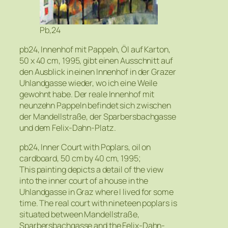
Pb,24
pb24, Innenhof mit Pappeln, Öl auf Karton,
50 x 40 cm, 1995, gibt einen Ausschnitt auf
den Ausblick in einen Innenhof in der Grazer
Uhlandgasse wieder, wo ich eine Weile
gewohnt habe. Der reale Innenhof mit
neunzehn Pappeln befindet sich zwischen
der Mandellstraße, der Sparbersbachgasse
und dem Felix-Dahn-Platz.
pb24, Inner Court with Poplars, oil on
cardboard, 50 cm by 40 cm, 1995;
This painting depicts a detail of the view
into the inner court of a house in the
Uhlandgasse in Graz where I lived for some
time. The real court with nineteen poplars is
situated between Mandellstraße,
Sparbersbachgasse and the Felix-Dahn-