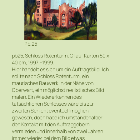
Pb,25
pb25, Schloss Rotenturm, Öl auf Karton 50 x
40 cm, 1997 –1999.
Hier handelt es sich um ein Auftragsbild: Ich
sollte nach Schloss Rotenturm, ein
maurisches Bauwerk in der Nähe von
Oberwart, ein möglichst realistisches Bild
malen. Ein Wiedererkennen des
tatsächlichen Schlosses wäre bis zur
zweiten Schicht eventuell möglich
gewesen, doch habe ich umständehalber
den Kontakt mit den Auftraggebern
vermieden und innerhalb von zwei Jahren
immer wieder bei dem Bild etwas