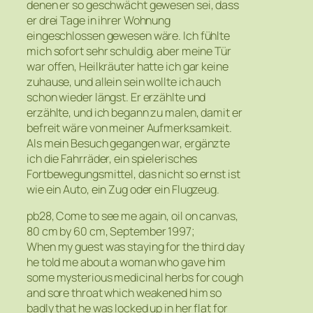
denen er so geschwächt gewesen sei, dass
er drei Tage in ihrer Wohnung
eingeschlossen gewesen wäre. Ich fühlte
mich sofort sehr schuldig, aber meine Tür
war offen, Heilkräuter hatte ich gar keine
zuhause, und allein sein wollte ich auch
schon wieder längst. Er erzählte und
erzählte, und ich begann zu malen, damit er
befreit wäre von meiner Aufmerksamkeit.
Als mein Besuch gegangen war, ergänzte
ich die Fahrräder, ein spielerisches
Fortbewegungsmittel, das nicht so ernst ist
wie ein Auto, ein Zug oder ein Flugzeug.
pb28, Come to see me again, oil on canvas,
80 cm by 60 cm, September 1997;
When my guest was staying for the third day
he told me about a woman who gave him
some mysterious medicinal herbs for cough
and sore throat which weakened him so
badly that he was locked up in her flat for