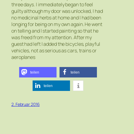
three days. I immediately began to feel
guilty although my door was unlocked, I had
no medicinal herbs at home and I had been
longing for being on my own again. He went
on telling and I started painting so that he
was freed from my attention. After my
guest had left I added the bicycles, playful
vehicles, not as serious as cars, trains or
aeroplanes
teilen
teilen
teilen
2. Februar 2016