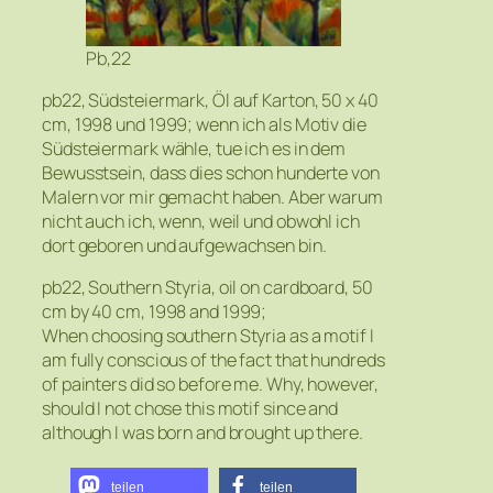
Pb,22
pb22, Südsteiermark, Öl auf Karton, 50 x 40
cm, 1998 und 1999; wenn ich als Motiv die
Südsteiermark wähle, tue ich es in dem
Bewusstsein, dass dies schon hunderte von
Malern vor mir gemacht haben. Aber warum
nicht auch ich, wenn, weil und obwohl ich
dort geboren und aufgewachsen bin.
pb22, Southern Styria, oil on cardboard, 50
cm by 40 cm, 1998 and 1999;
When choosing southern Styria as a motif I
am fully conscious of the fact that hundreds
of painters did so before me. Why, however,
should I not chose this motif since and
although I was born and brought up there.
teilen
teilen