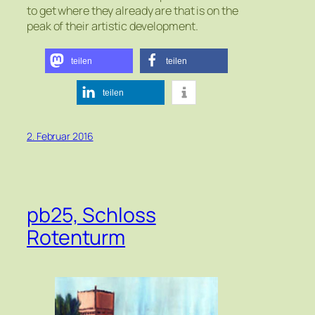
to get where they already are that is on the
peak of their artistic development.
teilen
teilen
teilen
2. Februar 2016
pb25, Schloss
Rotenturm