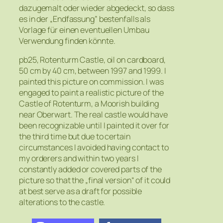
dazugemalt oder wieder abgedeckt, so dass
es in der „Endfassung” bestenfalls als
Vorlage für einen eventuellen Umbau
Verwendung finden könnte.
pb25, Rotenturm Castle, oil on cardboard,
50 cm by 40 cm, between 1997 and 1999. I
painted this picture on commission. I was
engaged to paint a realistic picture of the
Castle of Rotenturm, a Moorish building
near Oberwart. The real castle would have
been recognizable until I painted it over for
the third time but due to certain
circumstances I avoided having contact to
my orderers and within two years I
constantly added or covered parts of the
picture so that the „final version“ of it could
at best serve as a draft for possible
alterations to the castle.