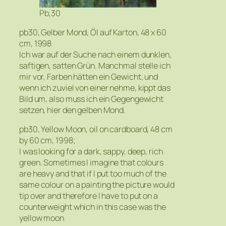
Pb,30
pb30, Gelber Mond, Öl auf Karton, 48 x 60
cm, 1998
Ich war auf der Suche nach einem dunklen,
saftigen, satten Grün. Manchmal stelle ich
mir vor, Farben hätten ein Gewicht, und
wenn ich zuviel von einer nehme, kippt das
Bild um, also muss ich ein Gegengewicht
setzen, hier den gelben Mond.
pb30, Yellow Moon, oil on cardboard, 48 cm
by 60 cm, 1998;
I was looking for a dark, sappy, deep, rich
green. Sometimes I imagine that colours
are heavy and that if I put too much of the
same colour on a painting the picture would
tip over and therefore I have to put on a
counterweight which in this case was the
yellow moon