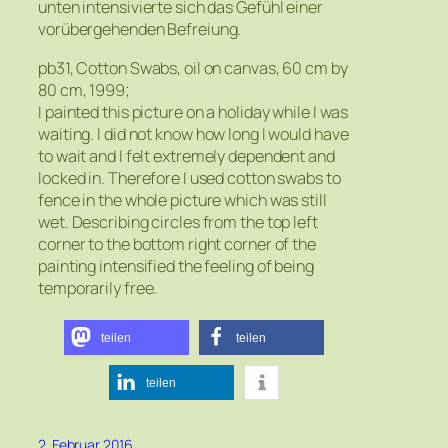
unten intensivierte sich das Gefühl einer
vorübergehenden Befreiung.
pb31, Cotton Swabs, oil on canvas, 60 cm by
80 cm, 1999;
I painted this picture on a holiday while I was
waiting. I did not know how long I would have
to wait and I felt extremely dependent and
locked in. Therefore I used cotton swabs to
fence in the whole picture which was still
wet. Describing circles from the top left
corner to the bottom right corner of the
painting intensified the feeling of being
temporarily free.
teilen
teilen
teilen
2. Februar 2016