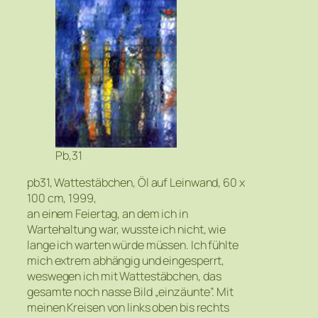
Pb,31
pb31, Wattestäbchen, Öl auf Leinwand, 60 x
100 cm, 1999,
an einem Feiertag, an dem ich in
Wartehaltung war, wusste ich nicht, wie
lange ich warten würde müssen. Ich fühlte
mich extrem abhängig und eingesperrt,
weswegen ich mit Wattestäbchen, das
gesamte noch nasse Bild „einzäunte”. Mit
meinen Kreisen von links oben bis rechts