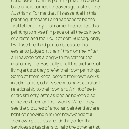
conclusion from my painting that the colour
blue is said to meet the average taste of the
Austrians. For me the „I“ is essential in this
painting. It means I and happens to be the
first letter of my first name. I dedicated this
painting to myself in place of all the painters
or artists and their cult of self. Subsequently
I will use the third person because it is
easier to judge on „them“ than on me. After
all I have to get along with myself for the
rest of my life. Basically of all the pictures of
living artists they prefer their own paintings.
Some of them kneel before their own works
in admiration, others seem to have a distant
relationship to their own art. A hint of self-
criticism only lasts as long as no-one else
criticizes them or their works. When they
see the pictures of another painter they are
bent on showing him/her how wonderful
their own pictures are. Or they offer their
services as teachers to help the other artist