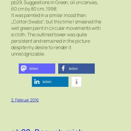
pb29, Suggestions in Green, oil on canvas,
60 cm by 80 cm, 1998;
It was painted in a similar mood than
„Cotton Swabs“, but this time I smeared the
wet green paint in circular movements with
a cloth. The outlined tower was quite
persistent and remained in the picture
despite my desire to render it
unrecognizable.
teilen
teilen
teilen
2. Februar 2016