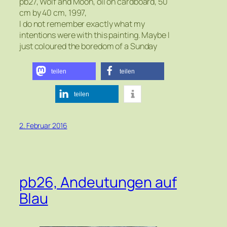
pb27, Wolf and Moon, oil on cardboard, 50
cm by 40 cm, 1997,
I do not remember exactly what my
intentions were with this painting. Maybe I
just coloured the boredom of a Sunday
teilen
teilen
teilen
2. Februar 2016
pb26, Andeutungen auf
Blau