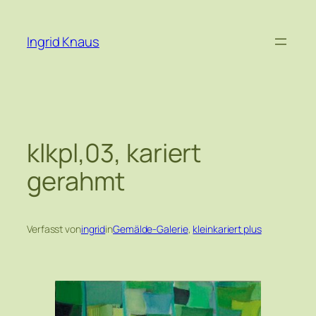
Zum
Inhalt
Ingrid Knaus
springen
klkpl,03, kariert
gerahmt
Verfasst von
ingrid
in
Gemälde-Galerie
, 
kleinkariert plus