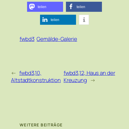
teilen
teilen
teilen
fwbd3
Gemälde-Galerie
←
fwbd3,10,
fwbd3,12, Haus an der
Altstadtkonstruktion
Kreuzung
→
WEITERE BEITRÄGE