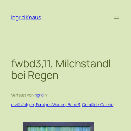
Zum
Inhalt
Ingrid Knaus
springen
fwbd3,11, Milchstandl
bei Regen
Verfasst von
ingrid
in
erzählfolgen, Farbiges Warten, Band 3
, 
Gemälde-Galerie