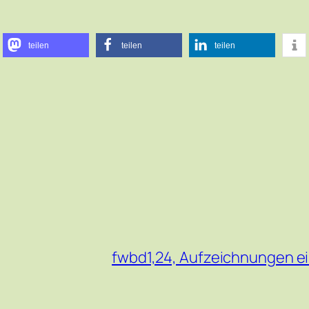
teilen
teilen
teilen
fwbd1,24, Aufzeichnungen e