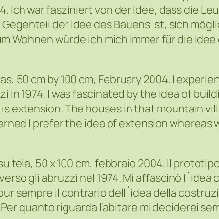
. Ich war fasziniert von der Idee, dass die Le
Gegenteil der Idee des Bauens ist, sich mögli
 Wohnen würde ich mich immer für die Idee 
vas, 50 cm by 100 cm, February 2004. I experie
i in 1974. I was fascinated by the idea of buil
is extension. The houses in that mountain vill
cerned I prefer the idea of extension whereas w
su tela, 50 x 100 cm, febbraio 2004. Il prototip
erso gli abruzzi nel 1974. Mi affascinò l´idea 
ur sempre il contrario dell´idea della costruzio
o. Per quanto riguarda l’abitare mi deciderei se