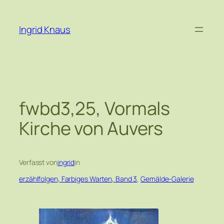
Zum
Inhalt
Ingrid Knaus
springen
fwbd3,25, Vormals
Kirche von Auvers
Verfasst von
ingrid
in
erzählfolgen, Farbiges Warten, Band 3
, 
Gemälde-Galerie