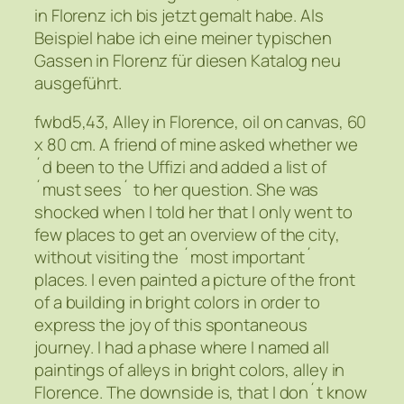
in Florenz ich bis jetzt gemalt habe. Als
Beispiel habe ich eine meiner typischen
Gassen in Florenz für diesen Katalog neu
ausgeführt.
fwbd5,43, Alley in Florence, oil on canvas, 60
x 80 cm. A friend of mine asked whether we
´d been to the Uffizi and added a list of
´must sees´ to her question. She was
shocked when I told her that I only went to
few places to get an overview of the city,
without visiting the ´most important´
places. I even painted a picture of the front
of a building in bright colors in order to
express the joy of this spontaneous
journey. I had a phase where I named all
paintings of alleys in bright colors, alley in
Florence. The downside is, that I don´t know