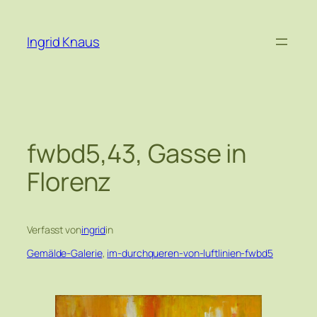
Zum
Inhalt
Ingrid Knaus
springen
fwbd5,43, Gasse in
Florenz
Verfasst von
ingrid
in
Gemälde-Galerie
, 
im-durchqueren-von-luftlinien-fwbd5