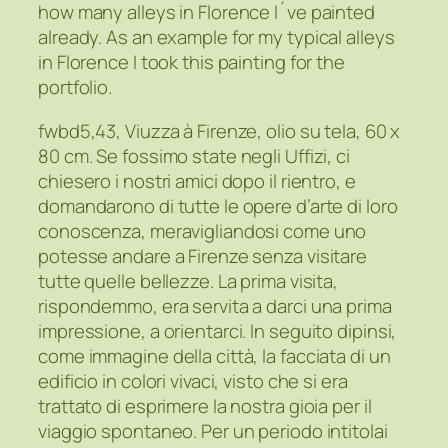
how many alleys in Florence I´ve painted
already. As an example for my typical alleys
in Florence I took this painting for the
portfolio.
fwbd5,43, Viuzza à Firenze, olio su tela, 60 x
80 cm. Se fossimo state negli Uffizi, ci
chiesero i nostri amici dopo il rientro, e
domandarono di tutte le opere d’arte di loro
conoscenza, meravigliandosi come uno
potesse andare a Firenze senza visitare
tutte quelle bellezze. La prima visita,
rispondemmo, era servita a darci una prima
impressione, a orientarci. In seguito dipinsi,
come immagine della città, la facciata di un
edificio in colori vivaci, visto che si era
trattato di esprimere la nostra gioia per il
viaggio spontaneo. Per un periodo intitolai