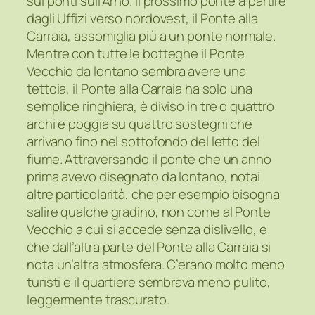
sui ponti sull’Arno. Il prossimo ponte a partire
dagli Uffizi verso nordovest, il Ponte alla
Carraia, assomiglia più a un ponte normale.
Mentre con tutte le botteghe il Ponte
Vecchio da lontano sembra avere una
tettoia, il Ponte alla Carraia ha solo una
semplice ringhiera, è diviso in tre o quattro
archi e poggia su quattro sostegni che
arrivano fino nel sottofondo del letto del
fiume. Attraversando il ponte che un anno
prima avevo disegnato da lontano, notai
altre particolarità, che per esempio bisogna
salire qualche gradino, non come al Ponte
Vecchio a cui si accede senza dislivello, e
che dall’altra parte del Ponte alla Carraia si
nota un’altra atmosfera. C’erano molto meno
turisti e il quartiere sembrava meno pulito,
leggermente trascurato.