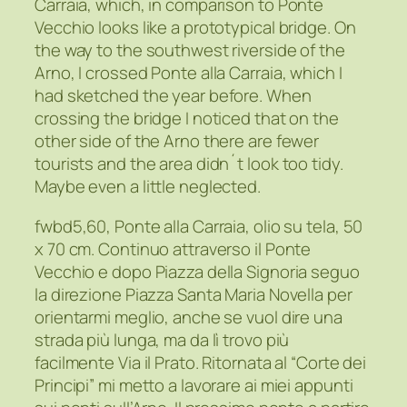
Carraia, which, in comparison to Ponte
Vecchio looks like a prototypical bridge. On
the way to the southwest riverside of the
Arno, I crossed Ponte alla Carraia, which I
had sketched the year before. When
crossing the bridge I noticed that on the
other side of the Arno there are fewer
tourists and the area didn´t look too tidy.
Maybe even a little neglected.
fwbd5,60, Ponte alla Carraia, olio su tela, 50
x 70 cm. Continuo attraverso il Ponte
Vecchio e dopo Piazza della Signoria seguo
la direzione Piazza Santa Maria Novella per
orientarmi meglio, anche se vuol dire una
strada più lunga, ma da lì trovo più
facilmente Via il Prato. Ritornata al “Corte dei
Principi” mi metto a lavorare ai miei appunti