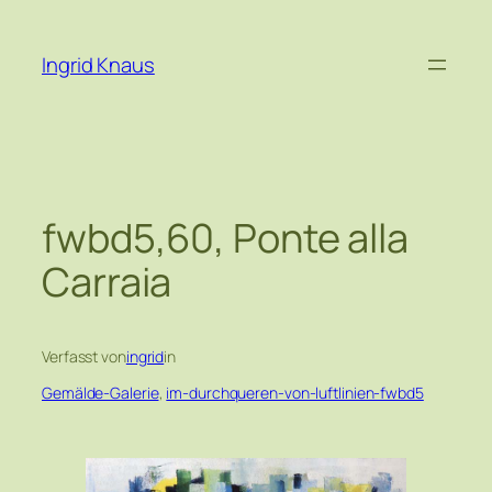
Zum
Inhalt
Ingrid Knaus
springen
fwbd5,60, Ponte alla
Carraia
Verfasst von
ingrid
in
Gemälde-Galerie
, 
im-durchqueren-von-luftlinien-fwbd5