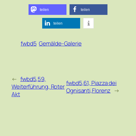
teilen
teilen
teilen
fwbd5
Gemälde-Galerie
←
fwbd5,59,
fwbd5,61, Piazza dei
Weiterführung, Roter
Ognisanti,Florenz
→
Akt