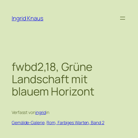
Zum
Inhalt
Ingrid Knaus
springen
fwbd2,18, Grüne
Landschaft mit
blauem Horizont
Verfasst von
ingrid
in
Gemälde-Galerie
, 
Rom, Farbiges Warten, Band 2