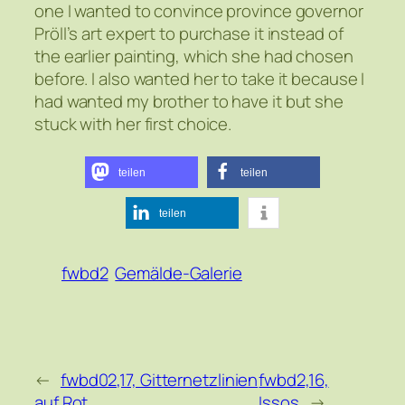
one I wanted to convince province governor
Pröll’s art expert to purchase it instead of
the earlier painting, which she had chosen
before. I also wanted her to take it because I
had wanted my brother to have it but she
stuck with her first choice.
teilen
teilen
teilen
fwbd2
Gemälde-Galerie
←
fwbd02,17, Gitternetzlinien
fwbd2,16,
auf Rot
Issos
→