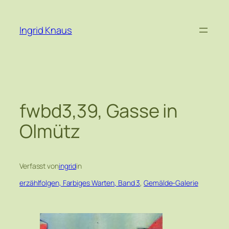
Zum
Inhalt
Ingrid Knaus
springen
fwbd3,39, Gasse in
Olmütz
Verfasst von
ingrid
in
erzählfolgen, Farbiges Warten, Band 3
, 
Gemälde-Galerie