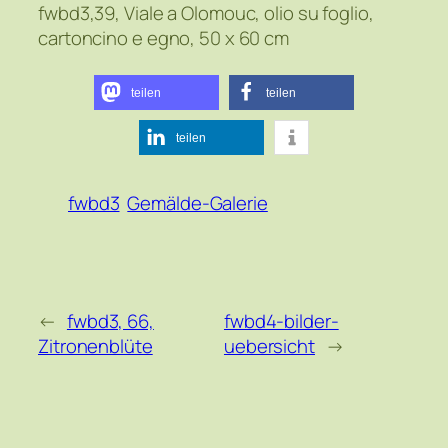
fwbd3,39, Viale a Olomouc, olio su foglio,
cartoncino e egno, 50 x 60 cm
teilen
teilen
teilen
fwbd3
Gemälde-Galerie
←
fwbd3, 66,
fwbd4-bilder-
Zitronenblüte
uebersicht
→