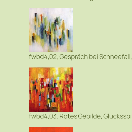
fwbd4,02, Gespräch bei Schneefall
fwbd4,03, Rotes Gebilde, Glücksspi