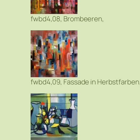
fwbd4,08, Brombeeren,
fwbd4,09, Fassade in Herbstfarben