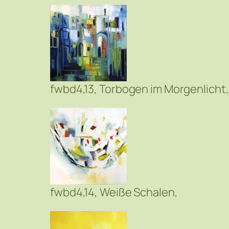
fwbd4,13, Torbogen im Morgenlicht,
fwbd4,14, Weiße Schalen,