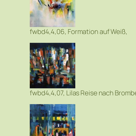
fwbd4,4,06, Formation auf Weiß,
fwbd4,4,07, Lilas Reise nach Bromb