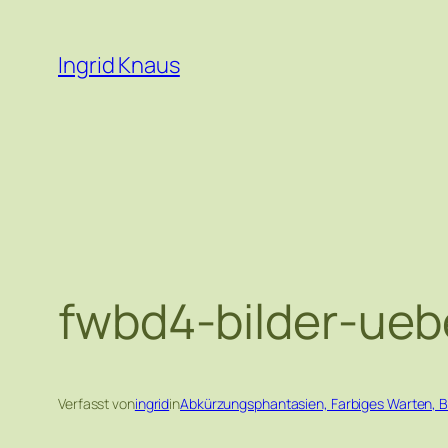
Zum
Inhalt
Ingrid Knaus
springen
fwbd4-bilder-ueb
Verfasst von
ingrid
in
Abkürzungsphantasien, Farbiges Warten, 