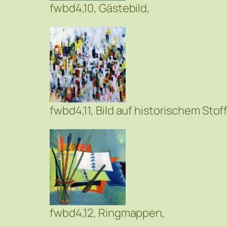
fwbd4,10, Gästebild,
fwbd4,11, Bild auf historischem Stoff
fwbd4,12, Ringmappen,