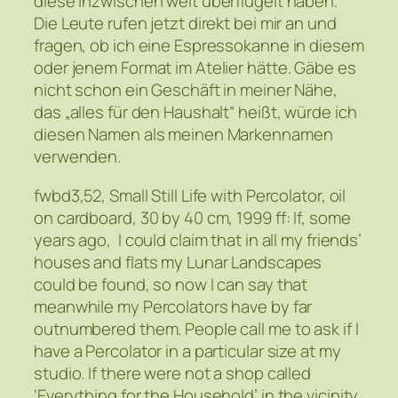
diese inzwischen weit überflügelt haben.
Die Leute rufen jetzt direkt bei mir an und
fragen, ob ich eine Espressokanne in diesem
oder jenem Format im Atelier hätte. Gäbe es
nicht schon ein Geschäft in meiner Nähe,
das „alles für den Haushalt“ heißt, würde ich
diesen Namen als meinen Markennamen
verwenden.
fwbd3,52, Small Still Life with Percolator, oil
on cardboard, 30 by 40 cm, 1999 ff: If, some
years ago, I could claim that in all my friends’
houses and flats my Lunar Landscapes
could be found, so now I can say that
meanwhile my Percolators have by far
outnumbered them. People call me to ask if I
have a Percolator in a particular size at my
studio. If there were not a shop called
‘Everything for the Household’ in the vicinity,