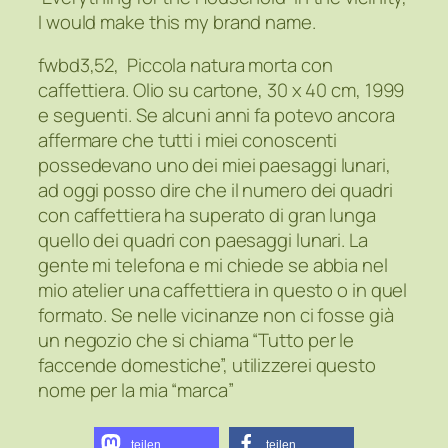
I would make this my brand name.
fwbd3,52, Piccola natura morta con
caffettiera. Olio su cartone, 30 x 40 cm, 1999
e seguenti. Se alcuni anni fa potevo ancora
affermare che tutti i miei conoscenti
possedevano uno dei miei paesaggi lunari,
ad oggi posso dire che il numero dei quadri
con caffettiera ha superato di gran lunga
quello dei quadri con paesaggi lunari. La
gente mi telefona e mi chiede se abbia nel
mio atelier una caffettiera in questo o in quel
formato. Se nelle vicinanze non ci fosse già
un negozio che si chiama “Tutto per le
faccende domestiche”, utilizzerei questo
nome per la mia “marca”
teilen
teilen