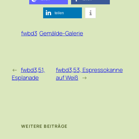
teilen
fwbd3
Gemälde-Galerie
←
fwbd3,51,
fwbd3,53, Espressokanne
Esplanade
auf Weiß
→
WEITERE BEITRÄGE