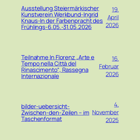
Ausstellung Steiermärkischer
19.
Kunstverein Werkbund-Ingrid
April
Knaus-In der Farbenpracht des
2026
Frühlings-6.05.-31.05.2026
Teilnahme In Florenz „Arte e
16.
Tempo nella Città del
Februar
Rinascimento“, Rassegna
2026
Internazionale
4.
bilder-uebersicht-
November
Zwischen-den-Zeilen – im
Taschenformat
2025