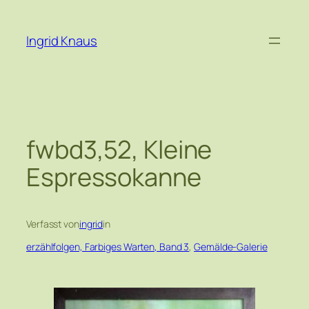
Zum
Inhalt
Ingrid Knaus
springen
fwbd3,52, Kleine
Espressokanne
Verfasst von
ingrid
in
erzählfolgen, Farbiges Warten, Band 3
, 
Gemälde-Galerie