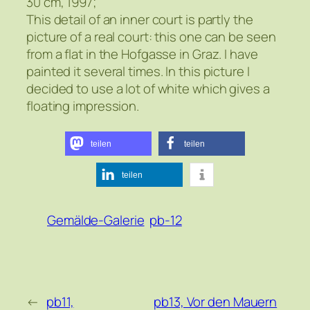
30 cm, 1997;
This detail of an inner court is partly the
picture of a real court: this one can be seen
from a flat in the Hofgasse in Graz. I have
painted it several times. In this picture I
decided to use a lot of white which gives a
floating impression.
teilen
teilen
teilen
Gemälde-Galerie
pb-12
←
pb11,
pb13, Vor den Mauern