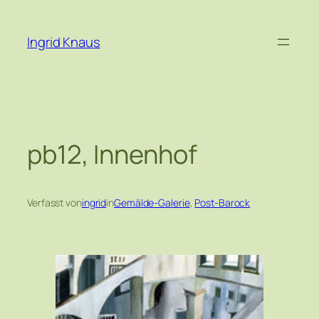
Zum
Inhalt
Ingrid Knaus
springen
pb12, Innenhof
Verfasst von
ingrid
in
Gemälde-Galerie
, 
Post-Barock