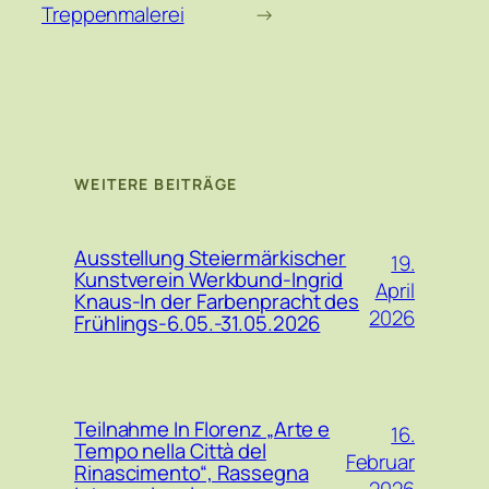
Treppenmalerei
→
WEITERE BEITRÄGE
Ausstellung Steiermärkischer
19.
Kunstverein Werkbund-Ingrid
April
Knaus-In der Farbenpracht des
2026
Frühlings-6.05.-31.05.2026
Teilnahme In Florenz „Arte e
16.
Tempo nella Città del
Februar
Rinascimento“, Rassegna
2026