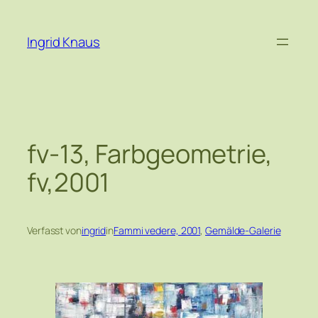
Zum
Inhalt
Ingrid Knaus
springen
fv-13, Farbgeometrie,
fv,2001
Verfasst von
ingrid
in
Fammi vedere, 2001
, 
Gemälde-Galerie