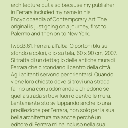
architecture but also because my publisher
in Ferrara included my name in his
Encyclopaedia of Contemporary Art. The
original is just going on a journey, first to
Palermo and then on to New York.
fwbd3,61, Ferrara all’alba. O portoni blu su
sfondo a colori, olio su tela, 60 x 90 cm, 2007.
Si tratta di un dettaglio delle antiche mura di
Ferrara che circondano il centro della città.
Agli abitanti servono per orientarsi. Quando
viene loro chiesto dove si trovi una strada,
fanno una controdomanda e chiedono se
quella strada si trovi fuori o dentro le mura.
Lentamente sto sviluppando anche io una
predilezione per Ferrara, non solo per la sua
bella architettura ma anche perché un
editore di Ferrara mi ha incluso nella sua