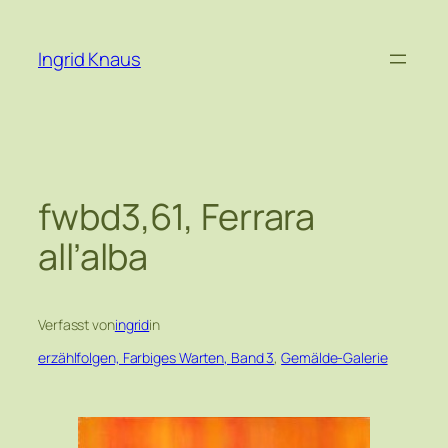
Zum
Inhalt
Ingrid Knaus
springen
fwbd3,61, Ferrara
all’alba
Verfasst von
ingrid
in
erzählfolgen, Farbiges Warten, Band 3
, 
Gemälde-Galerie