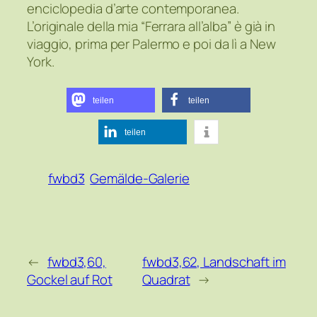
enciclopedia d’arte contemporanea.
L’originale della mia “Ferrara all’alba” è già in
viaggio, prima per Palermo e poi da lì a New
York.
teilen
teilen
teilen
fwbd3
Gemälde-Galerie
←
fwbd3,60,
fwbd3,62, Landschaft im
Gockel auf Rot
Quadrat
→