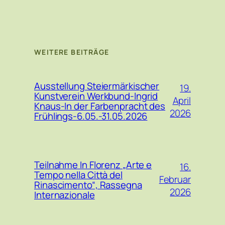
WEITERE BEITRÄGE
Ausstellung Steiermärkischer
19.
Kunstverein Werkbund-Ingrid
April
Knaus-In der Farbenpracht des
2026
Frühlings-6.05.-31.05.2026
Teilnahme In Florenz „Arte e
16.
Tempo nella Città del
Februar
Rinascimento“, Rassegna
2026
Internazionale